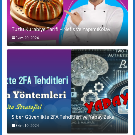
Tuzlu Kurabiye Tarifi – Nefis ve YapımıKolay
Ekim 20, 2024
Siber Güvenlikte 2FA Tehditleri ve Yapay Zeka
Ekim 10, 2024
Kadınlar için Programlar ve Kurslar