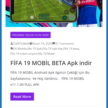
PROGRAM YAZILIM OYUN INDIR
CeNTiLMeN
Nisan 19, 2020
31 Comments
EA Mobile
,
fifa 19 Apk
,
Fifa 19 Apk hile
,
Fifa 19 beta
,
Fifa 19 erken erişim
,
Fifa 19 Mobil
FİFA 19 MOBİL BETA Apk indir
FİFA 19 MOBİL Android Apk ilginizi Çektiği için Bu
Sayfadasınız. Ve Hoş Geldiniz. FİFA 19 MOBİL
v11.1.00 FULL APK
Read More