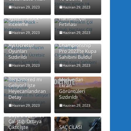
Point Blank’in
Haziran 29, 2023
Haziran 29, 2023
Çöl Temalı
System Shock –
Haritası: Çöl
İnceleme
Fırtınası
Haziran 29, 2023
Haziran 29, 2023
PlayStation
Plus’ın Temmuz
eFootball
Ayı Ücretsiz
Championship
Oyunları
Pro 2023’te Kupa
Sızdırıldı
Sahibini Buldu!
Haziran 29, 2023
Haziran 29, 2023
Red Dead
Fortnite’ın Resmi
Redemption
Birinci Şahıs
Remastered mı
Modundan
Geliyor? İşte
Ekran
Heyecanlandıran
Görüntüleri
Detay
Sızdırıldı
Bohemia
Haziran 29, 2023
Haziran 29, 2023
Interactive’in
DayZ 2 Üzerinde
Çalıştığı Ortaya
Çıktı: İşte
SAÇ CİLASI