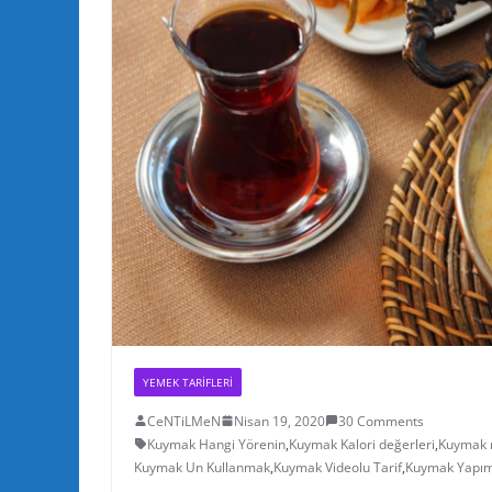
YEMEK TARIFLERI
CeNTiLMeN
Nisan 19, 2020
30 Comments
Kuymak Hangi Yörenin
,
Kuymak Kalori değerleri
,
Kuymak n
Kuymak Un Kullanmak
,
Kuymak Videolu Tarif
,
Kuymak Yapım