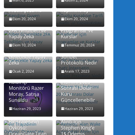
Mart 6, 2025
Kasım 2, 2024
Artırmanın 7
Tarifi – Nefis ve
Pratik Çözümü
YapımıKolay
Ekim 20, 2024
Ekim 20, 2024
Siber Güvenlikte
Kadınlar için
2FA Tehditleri ve
Programlar ve
Yapay Zeka
Kurslar
IRC (Internet
Relay Chat):
Ekim 10, 2024
Temmuz 20, 2024
İnternetin
Gelecekte Yapay
Sohbet
Zeka
Protokolü Nedir
Ocak 2, 2024
Aralık 17, 2023
Steam Yaz
Kulak İçi
İndirimi 2023
Monitörü Razer
Sonrası Dolar
Moray, Satışa
Kuru
Sunuldu
Güncellenebilir
Haziran 29, 2023
Haziran 29, 2023
Remedy, Alan
Wake Açılışındaki
Bir Trajedinin
Alıntı İçin
Öyküsü:
Stephen King’e
OceanGate Titan
1$ Ödemiş