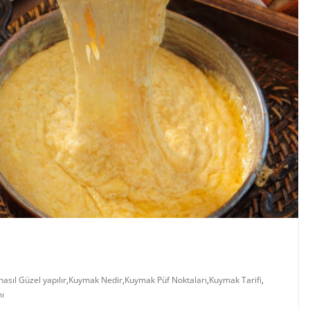
asıl Güzel yapılır
,
Kuymak Nedir
,
Kuymak Püf Noktaları
,
Kuymak Tarifi
,
ı