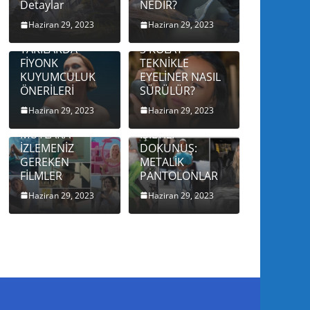
Detaylar
NEDİR?
Haziran 29, 2023
Haziran 29, 2023
ALTIN
TAKILARDA
3 KOLAY
FİYONK
TEKNİKLE
KUYUMCULUK
EYELİNER NASIL
ÖNERİLERİ
SÜRÜLÜR?
Haziran 29, 2023
Haziran 29, 2023
BU YAZ
MUTLAKA
IŞILTILI
İZLEMENİZ
DOKUNUŞ:
GEREKEN
METALİK
FİLMLER
PANTOLONLAR
Haziran 29, 2023
Haziran 29, 2023