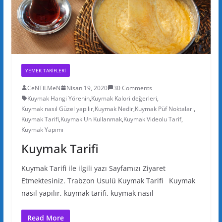
YEMEK TARIFLERI
CeNTiLMeN
Nisan 19, 2020
30 Comments
Kuymak Hangi Yörenin
,
Kuymak Kalori değerleri
,
Kuymak nasıl Güzel yapılır
,
Kuymak Nedir
,
Kuymak Püf Noktaları
,
Kuymak Tarifi
,
Kuymak Un Kullanmak
,
Kuymak Videolu Tarif
,
Kuymak Yapımı
Kuymak Tarifi
Kuymak Tarifi ile ilgili yazı Sayfamızı Ziyaret
Etmektesiniz. Trabzon Usulü Kuymak Tarifi Kuymak
nasıl yapılır, kuymak tarifi, kuymak nasıl
Read More