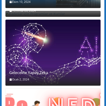
Ekim 10, 2024
Kadınlar için Programlar ve Kurslar
Temmuz 20, 2024
Gelecekte Yapay Zeka
Ocak 2, 2024