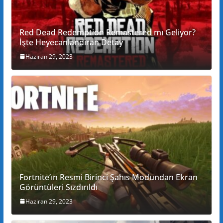
Red Dead Redemption Remastered mı Geliyor?
İşte Heyecanlandıran Detay
Haziran 29, 2023
Fortnite’ın Resmi Birinci Şahıs Modundan Ekran
Görüntüleri Sızdırıldı
Haziran 29, 2023