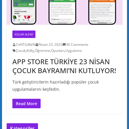
KIZLAR ALEMI
CeNTiLMeN
Nisan 23, 2023
30 Comments
Çocuk
,
Kidly
,
Öğrenme
,
Oyunları
,
Uygulama
APP STORE TÜRKİYE 23 NİSAN
ÇOCUK BAYRAMI’NI KUTLUYOR!
Türk geliştiricilerin hazırladığı popüler çocuk
uygulamalarını keşfedin.
Read More
Kategoriler