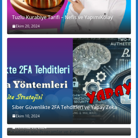
Tuzlu Kurabiye Tarifi – Nefis ve YapımıKolay
Ekim 20, 2024
Siber Güvenlikte 2FA Tehditleri ve Yapay Zeka
Ekim 10, 2024
Kadınlar için Programlar ve Kurslar
Temmuz 20, 2024