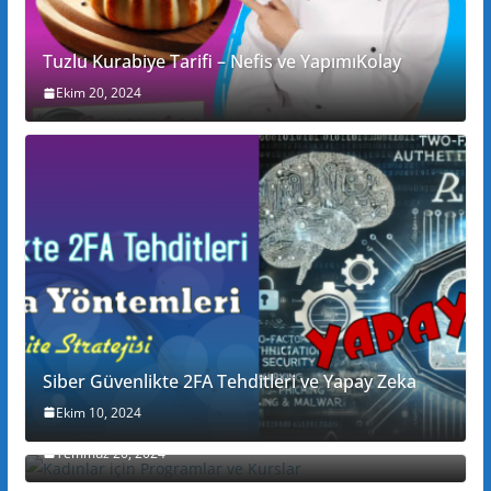
Tuzlu Kurabiye Tarifi – Nefis ve YapımıKolay
Ekim 20, 2024
Siber Güvenlikte 2FA Tehditleri ve Yapay Zeka
Ekim 10, 2024
Kadınlar için Programlar ve Kurslar
Temmuz 20, 2024