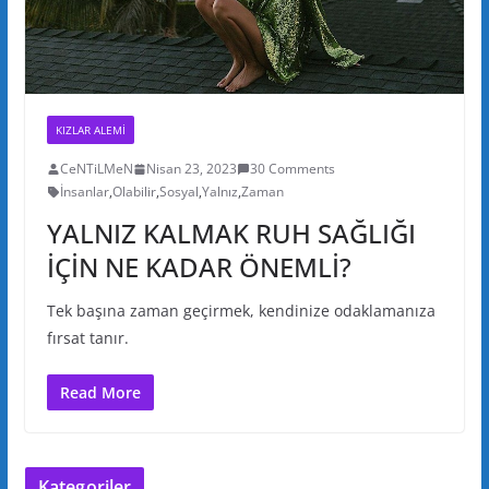
KIZLAR ALEMI
CeNTiLMeN
Nisan 23, 2023
30 Comments
İnsanlar
,
Olabilir
,
Sosyal
,
Yalnız
,
Zaman
YALNIZ KALMAK RUH SAĞLIĞI
İÇİN NE KADAR ÖNEMLİ?
Tek başına zaman geçirmek, kendinize odaklamanıza
fırsat tanır.
Read More
Kategoriler