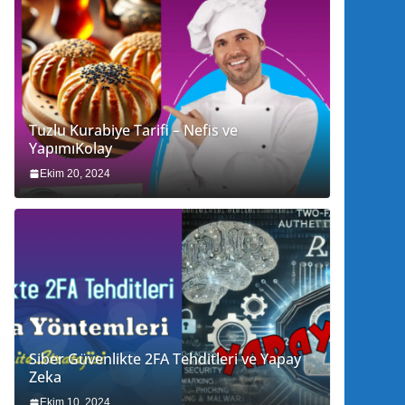
Tuzlu Kurabiye Tarifi – Nefis ve
YapımıKolay
Ekim 20, 2024
Siber Güvenlikte 2FA Tehditleri ve Yapay
Zeka
Ekim 10, 2024