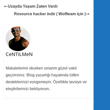
Uzayda Yaşam Zaten Vardı
Resource hacker indir ( Wolfteam için )
CeNTiLMeN
Makalelerimi okurken umarım güzel vakit
geçirirsiniz. Blog yazarlığı hayatında lütfen
desteklerinizi esirgemeyin. Özellikle tavsiye ve
eleştirilerinizi bekliyorum.