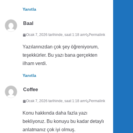
Yanıtla
Baal
Ocak 7, 2026 tarihinde, saat 1:18 am
Permalink
Yazılarınızdan çok şey öğreniyorum,
teşekkürler. Bu yazı bana gerçekten
ilham verdi.
Yanıtla
Coffee
Ocak 7, 2026 tarihinde, saat 1:18 am
Permalink
Konu hakkında daha fazla yazı
bekliyoruz. Bu konuyu bu kadar detaylı
anlatmanız çok iyi olmuş.