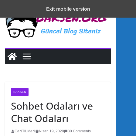
S
sohbet
Exit mobile version
Exit mobile version
k
live
i
p
t
o
c
o
n
t
e
BAKSEN
n
Sohbet Odaları ve
t
Chat Odaları
CeNTiLMeN
Nisan 19, 2020
30 Comments