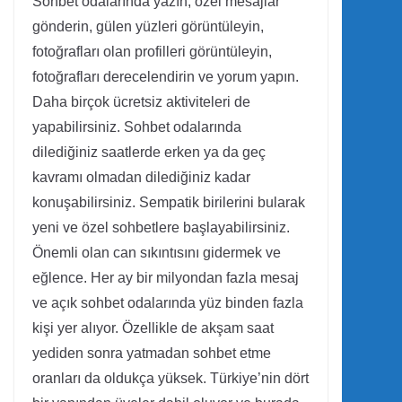
Sohbet odalarında yazın, özel mesajlar
gönderin, gülen yüzleri görüntüleyin,
fotoğrafları olan profilleri görüntüleyin,
fotoğrafları derecelendirin ve yorum yapın.
Daha birçok ücretsiz aktiviteleri de
yapabilirsiniz. Sohbet odalarında
dilediğiniz saatlerde erken ya da geç
kavramı olmadan dilediğiniz kadar
konuşabilirsiniz. Sempatik birilerini bularak
yeni ve özel sohbetlere başlayabilirsiniz.
Önemli olan can sıkıntısını gidermek ve
eğlence. Her ay bir milyondan fazla mesaj
ve açık sohbet odalarında yüz binden fazla
kişi yer alıyor. Özellikle de akşam saat
yediden sonra yatmadan sohbet etme
oranları da oldukça yüksek. Türkiye’nin dört