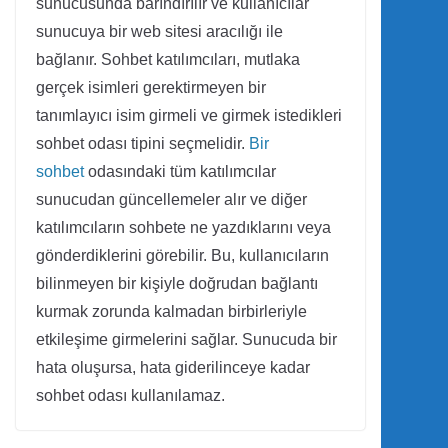
sunucusunda barındırılır ve kullanıcılar
sunucuya bir web sitesi aracılığı ile
bağlanır. Sohbet katılımcıları, mutlaka
gerçek isimleri gerektirmeyen bir
tanımlayıcı isim girmeli ve girmek istedikleri
sohbet odası tipini seçmelidir.
Bir
sohbet
odasındaki tüm katılımcılar
sunucudan güncellemeler alır ve diğer
katılımcıların sohbete ne yazdıklarını veya
gönderdiklerini görebilir. Bu, kullanıcıların
bilinmeyen bir kişiyle doğrudan bağlantı
kurmak zorunda kalmadan birbirleriyle
etkileşime girmelerini sağlar. Sunucuda bir
hata oluşursa, hata giderilinceye kadar
sohbet odası kullanılamaz.