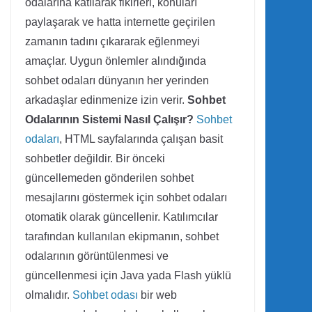
odalarına katılarak fikirleri, konuları
paylaşarak ve hatta internette geçirilen
zamanın tadını çıkararak eğlenmeyi
amaçlar. Uygun önlemler alındığında
sohbet odaları dünyanın her yerinden
arkadaşlar edinmenize izin verir.
Sohbet
Odalarının Sistemi Nasıl Çalışır?
Sohbet
odaları
, HTML sayfalarında çalışan basit
sohbetler değildir. Bir önceki
güncellemeden gönderilen sohbet
mesajlarını göstermek için sohbet odaları
otomatik olarak güncellenir. Katılımcılar
tarafından kullanılan ekipmanın, sohbet
odalarının görüntülenmesi ve
güncellenmesi için Java yada Flash yüklü
olmalıdır.
Sohbet odası
bir web