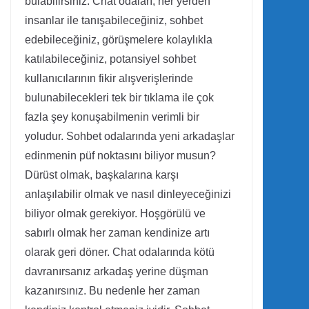
bulabilirsiniz. Chat odaları, her yerden
insanlar ile tanışabileceğiniz, sohbet
edebileceğiniz, görüşmelere kolaylıkla
katılabileceğiniz, potansiyel sohbet
kullanıcılarının fikir alışverişlerinde
bulunabilecekleri tek bir tıklama ile çok
fazla şey konuşabilmenin verimli bir
yoludur. Sohbet odalarında yeni arkadaşlar
edinmenin püf noktasını biliyor musun?
Dürüst olmak, başkalarına karşı
anlaşılabilir olmak ve nasıl dinleyeceğinizi
biliyor olmak gerekiyor. Hoşgörülü ve
sabırlı olmak her zaman kendinize artı
olarak geri döner. Chat odalarında kötü
davranırsanız arkadaş yerine düşman
kazanırsınız. Bu nedenle her zaman