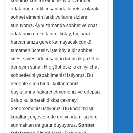
kendiniz kontrol etmeniz iyidir. Sohbet
odalarında farklı insanlarla ücretsiz olarak
sohbet etmenin farklı yollarını sizlere
sunuyoruz. Aynı zamanda sohbet ve chat
odalarının da kullanımı kolay, hiç para
harcamanıza gerek kalmayacak çünkü
tamamen ücretsiz. İşte böyle bir sohbet
sitesi sayesinde insanları tanımak güzel bir
deneyim sunar. Hiç şüphesiz ki en iyi chat
sohbetlerini yapabilmenizi istiyoruz. Bu
nedenle ılımlı bir dil kullanmanız,
başkalarına hakaret etmemeniz ve edepsiz
üslup kullanarak dikkat çekmeyi
denememenizi istiyoruz. Bu kadar basit
kurallar çerçevesinde en iyi ortamı sizlere
sunmaktan da gurur duyuyoruz.
Sohbet