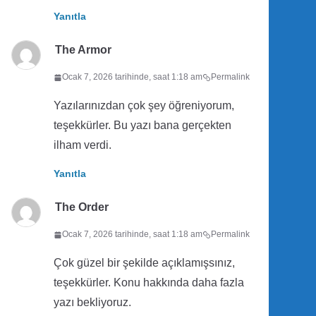
Yanıtla
The Armor
Ocak 7, 2026 tarihinde, saat 1:18 am
Permalink
Yazılarınızdan çok şey öğreniyorum,
teşekkürler. Bu yazı bana gerçekten
ilham verdi.
Yanıtla
The Order
Ocak 7, 2026 tarihinde, saat 1:18 am
Permalink
Çok güzel bir şekilde açıklamışsınız,
teşekkürler. Konu hakkında daha fazla
yazı bekliyoruz.