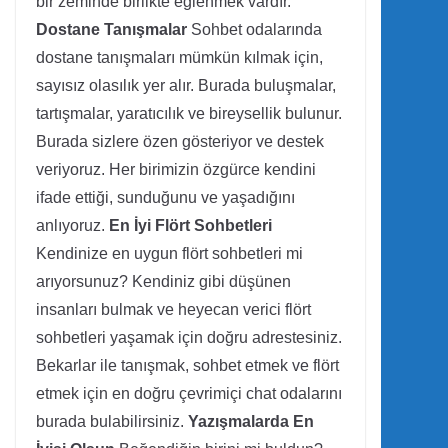
bir zeminde birlikte eğlenmek vardır.
Dostane Tanışmalar
Sohbet odalarında
dostane tanışmaları mümkün kılmak için,
sayısız olasılık yer alır. Burada buluşmalar,
tartışmalar, yaratıcılık ve bireysellik bulunur.
Burada sizlere özen gösteriyor ve destek
veriyoruz. Her birimizin özgürce kendini
ifade ettiği, sunduğunu ve yaşadığını
anlıyoruz.
En İyi Flört Sohbetleri
Kendinize en uygun flört sohbetleri mi
arıyorsunuz? Kendiniz gibi düşünen
insanları bulmak ve heyecan verici flört
sohbetleri yaşamak için doğru adrestesiniz.
Bekarlar ile tanışmak, sohbet etmek ve flört
etmek için en doğru çevrimiçi chat odalarını
burada bulabilirsiniz.
Yazışmalarda En