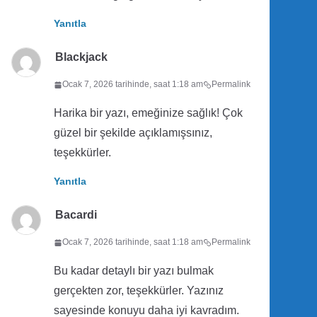
Yanıtla
Blackjack
Ocak 7, 2026 tarihinde, saat 1:18 am
Permalink
Harika bir yazı, emeğinize sağlık! Çok
güzel bir şekilde açıklamışsınız,
teşekkürler.
Yanıtla
Bacardi
Ocak 7, 2026 tarihinde, saat 1:18 am
Permalink
Bu kadar detaylı bir yazı bulmak
gerçekten zor, teşekkürler. Yazınız
sayesinde konuyu daha iyi kavradım.