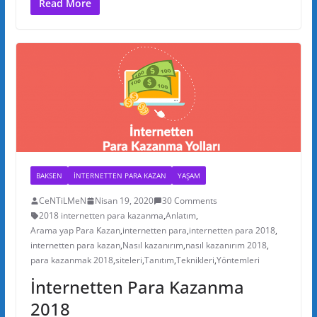
Read More
BAKSEN
INTERNETTEN PARA KAZAN
YAŞAM
CeNTiLMeN
Nisan 19, 2020
30 Comments
2018 internetten para kazanma
,
Anlatım
,
Arama yap Para Kazan
,
internetten para
,
internetten para 2018
,
internetten para kazan
,
Nasıl kazanırım
,
nasıl kazanırım 2018
,
para kazanmak 2018
,
siteleri
,
Tanıtım
,
Teknikleri
,
Yöntemleri
İnternetten Para Kazanma
2018