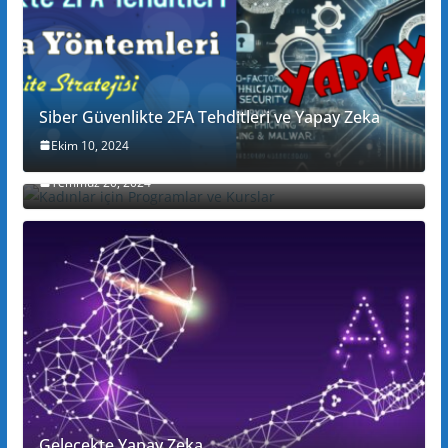
Siber Güvenlikte 2FA Tehditleri ve Yapay Zeka
Ekim 10, 2024
Kadınlar için Programlar ve Kurslar
Temmuz 20, 2024
Gelecekte Yapay Zeka