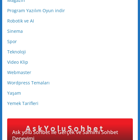
Magazin
Program Yazılım Oyun indir
Robotik ve AI
Sinema
Spor
Teknoloji
Video Klip
Webmaster
Wordpress Temaları
Yaşam
Yemek Tarifleri
Ask yolu Sohbet ile Gerçek ve Samimi Sohbet
Deneyimi