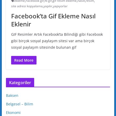
ekleme
,
Facebook gif
,
fb gif
,
gif resim ekleme
,
nasıll
,
resim
,
site adresi kopyalama
,
yapılır
,
yapıyorlar
Facebook’ta Gif Ekleme Nasıl
Eklenir
GIF Resimler Artık Facebook’ta Bilindiği gibi Facebook
gibi birçok sosyal paylaşım sitesi var ama birçok
sosyal paylaşım sitesinde bulunan gif
Read More
Kategoriler
Baksen
Belgesel – Bilim
Ekonomi