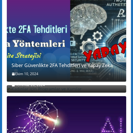
Siber Güvenlikte 2FA Tehditleri ve Yapay Zeka
Ekim 10, 2024
Kadınlar için Programlar ve Kurslar
Temmuz 20, 2024