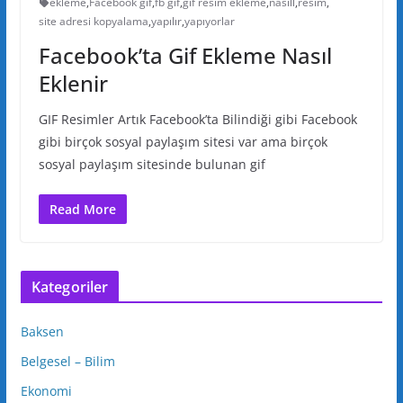
ekleme
,
Facebook gif
,
fb gif
,
gif resim ekleme
,
nasıll
,
resim
,
site adresi kopyalama
,
yapılır
,
yapıyorlar
Facebook’ta Gif Ekleme Nasıl
Eklenir
GIF Resimler Artık Facebook’ta Bilindiği gibi Facebook
gibi birçok sosyal paylaşım sitesi var ama birçok
sosyal paylaşım sitesinde bulunan gif
Read More
Kategoriler
Baksen
Belgesel – Bilim
Ekonomi