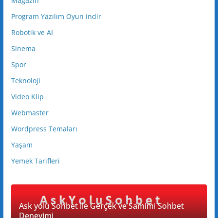
Magazin
Program Yazılım Oyun indir
Robotik ve AI
Sinema
Spor
Teknoloji
Video Klip
Webmaster
Wordpress Temaları
Yaşam
Yemek Tarifleri
Ask yolu Sohbet ile Gerçek ve Samimi Sohbet
Deneyimi