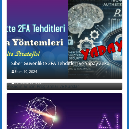
Siber Güvenlikte 2FA Tehditleri ve Yapay Zeka
Ekim 10, 2024
Kadınlar için Programlar ve Kurslar
Temmuz 20, 2024